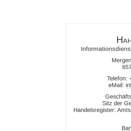
Hah
Informationsdiens
Mergent
65
Telefon:
eMail:
i
Geschäfts
Sitz der G
Handelsregister: Amts
Ban